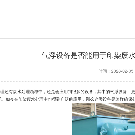
气浮设备是否能用于印染废
时间：2026-02-05
还有废水处理领域中，还是会应用到很多的设备，其中的气浮设备，更
现。如今在印染废水处理中也得到广泛的应用，那么这类设备是怎样确保