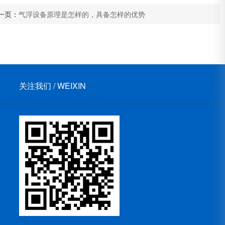
一页：
气浮设备原理是怎样的，具备怎样的优势
关注我们 / WEIXIN