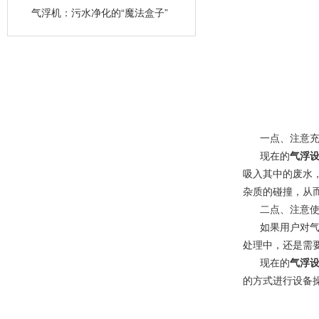
气浮机：污水净化的“魔法盒子”
一点、注意充
现在的
气浮
吸入其中的废水
杂质的碰撞，从
二点、注意使
如果用户对气浮
处理中，还是需
现在的
气浮
的方式进行设备