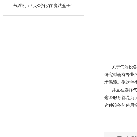
气浮机：污水净化的“魔法盒子”
关于气浮设备生
研究时会有专业
术保障。像这种
并且在选择
这些服务都是为
这种设备的使用