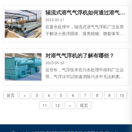
换法完成固液分离设备，以及工业废水中的
有效化学物质，如纸浆化学纤维和填充物，
辐流式溶气气浮机如何通过溶气系统进行污水处理？
或有机物主要是蛋白质和脂肪，这些物质是
2023-05-17
大分子长链有机物，难以直接利用一般好氧
在废水处理中，辐流式溶气气浮机广泛应用
细菌，溶气气浮机可以很好地处理。...
于解决小悬浮固体、藻类植物、微絮体等相
对密度接近或小于水的各种废水，难以用离
子交换法完成固液分离设备。...
对溶气气浮机的了解有哪些？
2023-05-10
近些年，气浮技术在污水处理中得到广泛运
用，气浮法可以快速消除污水中无法积累的
轻佻絮体。溶气气浮机适用解决浑浊度低、
饱和度高、有机化合物含量较高、含油率
首页
«
3
4
5
6
7
8
9
10
低、表面活性物质含量低或富藻水。...
11
12
»
尾页