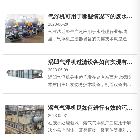
少、工艺简单、设备结构简单、使用方便、
维护方便、能消除污泥膨胀等优点，广泛应
气浮机可用于哪些情况下的废水处理？
用于高浓度废水领域。...
2023-06-29
气浮法近些年广泛应用于水处理行业领域
里，气浮机过滤器设备的关键技术就是通过
了气浮法，机器设备能够快速消除污水中无
法积累的悬浮固体、沉淀物。...
涡凹气浮机过滤设备如何实现有效工作？
2023-06-09
涡凹气浮机是中侨启发在参考东西方尖端技
术后自主研发优秀技术装备，机器设备由壳
体、潜水曝气机、除泥系统软件等构成，涡
凹气浮机过滤器设备采用爆气与有机化学二
沉池结合的基本原理，可以解决不一样水质
溶气气浮机是如何进行有效的污水处理？
各种废水。...
2023-05-31
在废水处理领域，溶气气浮机广泛应用于解
决小悬浮固体、藻类植物、微絮体等相对密
度接近或小于水的各种废水，难以用离子交